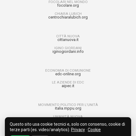
FOCOLARI NEL MONDO
focolare.org
CHIARA LUBICH
centrochiaralubich.org
CITTÀ NUOVA
cittanuova.it
IGINO GIORDANI
iginogiordani.info
ECONOMIA DI COMUNIONE
edc-online.org
LE AZIENDE DI EDC
aipec.it
MOVIMENTO POLITICO PER L'UNITÀ
italia.mppu.org
UMANITÀ NUOVA
umanitanuova.org
Questo sito usa cookie tecnici e, solo con consenso, cookie di
RAGAZZI PER L’UNITÀ
terze parti (es. video/analytics).
Privacy
·
Cookie
run4unity.net