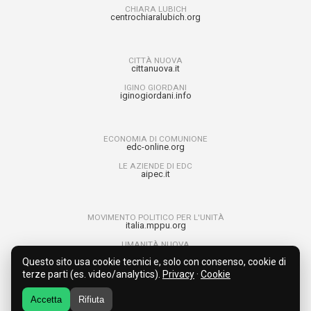
CHIARA LUBICH
centrochiaralubich.org
CITTÀ NUOVA
cittanuova.it
IGINO GIORDANI
iginogiordani.info
ECONOMIA DI COMUNIONE
edc-online.org
LE AZIENDE DI EDC
aipec.it
MOVIMENTO POLITICO PER L'UNITÀ
italia.mppu.org
UMANITÀ NUOVA
umanitanuova.org
Questo sito usa cookie tecnici e, solo con consenso, cookie di
RAGAZZI PER L’UNITÀ
terze parti (es. video/analytics).
Privacy
·
Cookie
run4unity.net
Accetta
Rifiuta