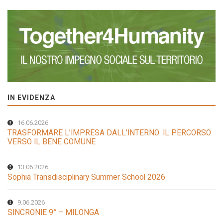
IN EVIDENZA
16.06.2026
TRASFORMARE L’IMPRESA DALL’INTERNO: IL PERCORSO
VERSO IL BENE COMUNE
13.06.2026
Sophia Transdisciplinary Summer School 2026
9.06.2026
SINCRONIE 9° – MILONGA