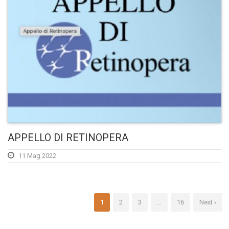
APPELLO DI RETINOPERA
11 Mag 2022
1
2
3
…
16
Next ›