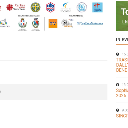
IN E
16.
TRAS
DALL’
BENE
13.
Sophi
2026
9.0
SINCR