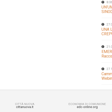
8.0
UN’U
SINO
27.
UNA 
CREP
21.
EMER
Racco
27.
Cammi
Webin
CITTÀ NUOVA
ECONOMIA DI COMUNIONE
cittanuova.it
edc-online.org