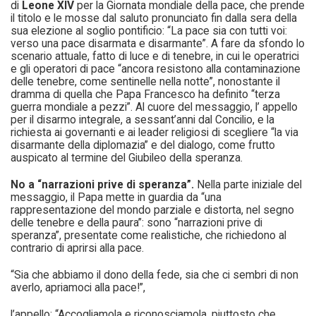
di
Leone XIV
per la Giornata mondiale della pace, che prende
il titolo e le mosse dal saluto pronunciato fin dalla sera della
sua elezione al soglio pontificio: “La pace sia con tutti voi:
verso una pace disarmata e disarmante”. A fare da sfondo lo
scenario attuale, fatto di luce e di tenebre, in cui le operatrici
e gli operatori di pace “ancora resistono alla contaminazione
delle tenebre, come sentinelle nella notte”, nonostante il
dramma di quella che Papa Francesco ha definito “terza
guerra mondiale a pezzi”. Al cuore del messaggio, l’ appello
per il disarmo integrale, a sessant’anni dal Concilio, e la
richiesta ai governanti e ai leader religiosi di scegliere “la via
disarmante della diplomazia” e del dialogo, come frutto
auspicato al termine del Giubileo della speranza.
No a “narrazioni prive di speranza”.
Nella parte iniziale del
messaggio, il Papa mette in guardia da “una
rappresentazione del mondo parziale e distorta, nel segno
delle tenebre e della paura”: sono “narrazioni prive di
speranza”, presentate come realistiche, che richiedono al
contrario di aprirsi alla pace.
“Sia che abbiamo il dono della fede, sia che ci sembri di non
averlo, apriamoci alla pace!”,
l’appello: “Accogliamola e riconosciamola, piuttosto che