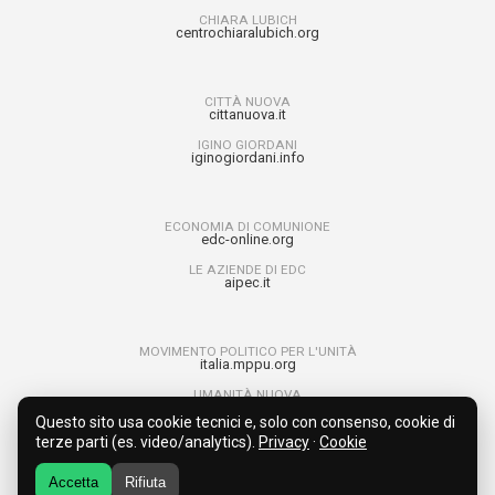
CHIARA LUBICH
centrochiaralubich.org
CITTÀ NUOVA
cittanuova.it
IGINO GIORDANI
iginogiordani.info
ECONOMIA DI COMUNIONE
edc-online.org
LE AZIENDE DI EDC
aipec.it
MOVIMENTO POLITICO PER L'UNITÀ
italia.mppu.org
UMANITÀ NUOVA
umanitanuova.org
Questo sito usa cookie tecnici e, solo con consenso, cookie di
RAGAZZI PER L’UNITÀ
terze parti (es. video/analytics).
Privacy
·
Cookie
run4unity.net
Accetta
Rifiuta