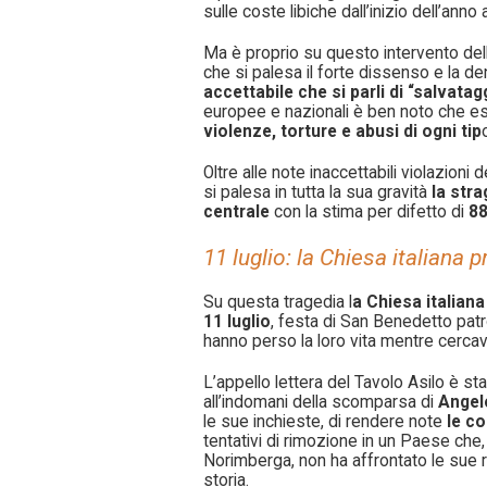
sulle coste libiche dall’inizio dell’anno
Ma è proprio su questo intervento della g
che si palesa il forte dissenso e la d
accettabile che si parli di “salvatag
europee e nazionali è ben noto che ess
violenze, torture e abusi di ogni tip
Oltre alle note inaccettabili violazioni 
si palesa in tutta la sua gravità
la str
centrale
con la stima per difetto di
88
11 luglio: la Chiesa italiana 
Su questa tragedia l
a Chiesa italian
11 luglio
, festa di San Benedetto patr
hanno perso la loro vita mentre cercav
L’appello lettera del Tavolo Asilo è st
all’indomani della scomparsa di
Angel
le sue inchieste, di rendere note
le co
tentativi di rimozione in un Paese che,
Norimberga, non ha affrontato le sue r
storia.