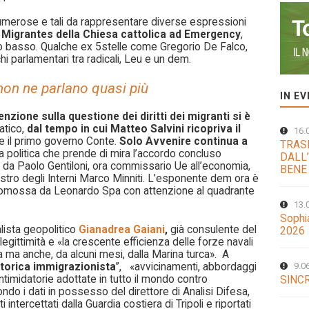
umerose e tali da rappresentare diverse espressioni
 Migrantes della Chiesa cattolica ad Emergency
,
lto basso. Qualche ex 5stelle come Gregorio De Falco,
chi parlamentari tra radicali, Leu e un dem.
 non ne parlano quasi più
IN E
enzione sulla questione dei diritti dei migranti si è
iatico,
dal tempo in cui Matteo Salvini ricopriva il
16.
e il primo governo Conte.
Solo Avvenire continua a
TRAS
 politica che prende di mira l’accordo concluso
DALL’
to da Paolo Gentiloni, ora commissario Ue all’economia,
BENE
nistro degli Interni Marco Minniti. L’esponente dem ora è
romossa da Leonardo Spa con attenzione al quadrante
13.
Sophi
lista geopolitico
Gianadrea Gaiani
,
già consulente del
2026
 legittimità e «la crescente efficienza delle forze navali
ia ma anche, da alcuni mesi, dalla Marina turca». A
etorica immigrazionista
”, «avvicinamenti, abbordaggi
9.0
intimidatorie adottate in tutto il mondo contro
SINCR
ndo i dati in possesso del direttore di Analisi Difesa,
 intercettati dalla Guardia costiera di Tripoli e riportati