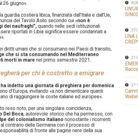
8.0
 al 26 giugno».
UN’U
SINO
uardia costiera libica, finanziata dall’Italia e dall’Ue,
enuncia del Tavolo Asilo secondo cui «
non è
gi dei naufraghi”,
quando nelle sedi istituzionali
27.
ere riportati in Libia significa essere condannati a
UNA 
o».
CREP
dei diritti umani che si consumano nei Paesi di transito,
age che si sta consumando nel Mediterraneo
21.
6 morti in mare
nel primo semestre 2021.
EMER
Racco
pregherà per chi è costretto a emigrare
27.
a ha indetto una giornata di preghiera per domenica
ono d’Europa, invitando «a non dimenticare quanti
Cammi
ano di raggiungere le coste italiane ed europee».
Webin
ato reso noto, per una singolare coincidenza,
o Del Boca
, autorevole storico che ha permesso, con
lpe del colonialismo italiano
nonostante i ricorrenti
 al contrario della Germania con il processo di
esponsabilità di fronte alle pagine nere della sua