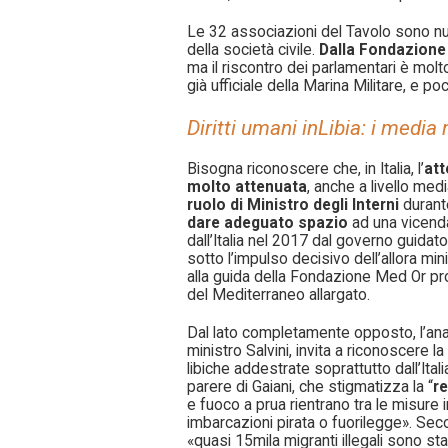
Le 32 associazioni del Tavolo sono n
della società civile.
Dalla Fondazione
ma il riscontro dei parlamentari è mo
già ufficiale della Marina Militare, e po
Diritti umani inLibia: i media
Bisogna riconoscere che, in Italia, l’
att
molto attenuata
, anche a livello med
ruolo di Ministro degli Interni
durant
dare adeguato spazio
ad una vicenda
dall’Italia nel 2017 dal governo guida
sotto l’impulso decisivo dell’allora mi
alla guida della Fondazione Med Or p
del Mediterraneo allargato.
Dal lato completamente opposto, l’ana
ministro Salvini, invita a riconoscere la
libiche addestrate soprattutto dall’Ital
parere di Gaiani, che stigmatizza la “
r
e fuoco a prua rientrano tra le misure 
imbarcazioni pirata o fuorilegge». Seco
«quasi 15mila migranti illegali sono stati