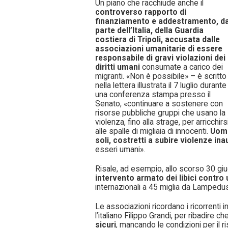
Un piano che racchiude anche il
controverso rapporto di
finanziamento e addestramento, d
parte dell’Italia, della Guardia
costiera di Tripoli, accusata dalle
associazioni umanitarie di essere
responsabile di gravi violazioni dei
diritti umani
consumate a carico dei
migranti. «Non è possibile» – è scritto
nella lettera illustrata il 7 luglio durante
una conferenza stampa presso il
Senato, «continuare a sostenere con
risorse pubbliche gruppi che usano la
violenza, fino alla strage, per arricchirs
alle spalle di migliaia di innocenti.
Uomi
soli, costretti a subire violenze ina
esseri umani».
Risale, ad esempio, allo scorso 30 giu
intervento armato dei libici contro
internazionali a 45 miglia da Lampedu
Le associazioni ricordano i ricorrenti in
l’italiano Filippo Grandi, per ribadire ch
sicuri
, mancando le condizioni per il ris