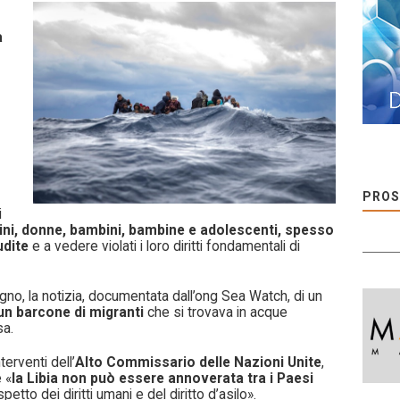
a
PROS
i
ni, donne, bambini, bambine e adolescenti, spesso
udite
e a vedere violati i loro diritti fondamentali di
gno, la notizia, documentata dall’ong Sea Watch, di un
 un barcone di migranti
che si trovava in acque
sa.
terventi dell’
Alto Commissario delle Nazioni Unite
,
e «
la Libia non può essere annoverata tra i Paesi
petto dei diritti umani e del diritto d’asilo».