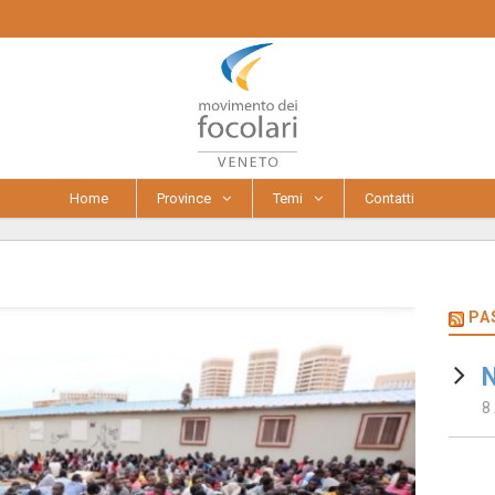
Home
Province
Temi
Contatti
PA
N
8