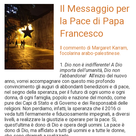
Il Messaggio per
la Pace di Papa
Francesco
Il commento di Margaret Karram,
focolarina arabo-palestinese.
1.
Dio non è indifferente! A Dio
importa dell’umanità, Dio non
l’abbandona!
All’inizio del nuovo
anno, vorrei accompagnare con questo mio profondo
convincimento gli auguri di abbondanti benedizioni e di pace,
nel segno della speranza, per il futuro di ogni uomo e ogni
donna, di ogni famiglia, popolo e nazione del mondo, come
pure dei Capi di Stato e di Governo e dei Responsabili delle
religioni. Non perdiamo, infatti, la speranza che il 2016 ci
veda tutti fermamente e fiduciosamente impegnati, a diversi
livelli, a realizzare la giustizia e operare per la pace. Sì,
quest’ultima è dono di Dio e opera degli uomini. La pace è
dono di Dio, ma affidato a tutti gli uomini e a tutte le donne,