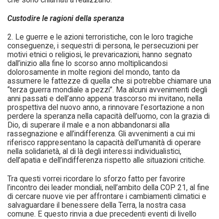
che sono chiamati a realizzarlo.
Custodire le ragioni della speranza
2. Le guerre e le azioni terroristiche, con le loro tragiche
conseguenze, i sequestri di persona, le persecuzioni per
motivi etnici o religiosi, le prevaricazioni, hanno segnato
dall’inizio alla fine lo scorso anno moltiplicandosi
dolorosamente in molte regioni del mondo, tanto da
assumere le fattezze di quella che si potrebbe chiamare una
“terza guerra mondiale a pezzi”. Ma alcuni avvenimenti degli
anni passati e dell’anno appena trascorso mi invitano, nella
prospettiva del nuovo anno, a rinnovare l’esortazione a non
perdere la speranza nella capacità dell’uomo, con la grazia di
Dio, di superare il male e a non abbandonarsi alla
rassegnazione e all’indifferenza. Gli avvenimenti a cui mi
riferisco rappresentano la capacità dell’umanità di operare
nella solidarietà, al di là degli interessi individualistici,
dell’apatia e dell’indifferenza rispetto alle situazioni critiche.
Tra questi vorrei ricordare lo sforzo fatto per favorire
l’incontro dei leader mondiali, nell’ambito della COP 21, al fine
di cercare nuove vie per affrontare i cambiamenti climatici e
salvaguardare il benessere della Terra, la nostra casa
comune. E questo rinvia a due precedenti eventi di livello