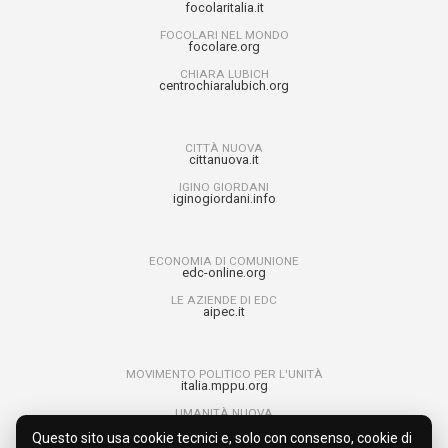
focolaritalia.it
FOCOLARI NEL MONDO
focolare.org
CHIARA LUBICH
centrochiaralubich.org
CITTÀ NUOVA
cittanuova.it
IGINO GIORDANI
iginogiordani.info
ECONOMIA DI COMUNIONE
edc-online.org
LE AZIENDE DI EDC
aipec.it
MOVIMENTO POLITICO PER L'UNITÀ
italia.mppu.org
UMANITÀ NUOVA
umanitanuova.org
Questo sito usa cookie tecnici e, solo con consenso, cookie di