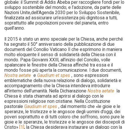
globale: il Summit di Addis Abeba per raccogliere fondi per lo
sviluppo sostenibile del mondo; e l’adozione, da parte delle
Nazioni Unite,dell’Agenda 2030 per lo Sviluppo Sostenibile,
finalizzata ad assicurare un’esistenza più dignitosa a tutti,
soprattutto alle popolazioni povere del pianeta, entro
quell’anno.
Il 2015 è stato un anno speciale per la Chiesa, anche perché
ha segnato il 50° anniversario della pubblicazione di due
documenti del Concilio Vaticano II che esprimono in maniera
molto eloquente il senso di solidarietà della Chiesa con il
mondo. Papa Giovanni XXIII, all’inizio del Concilio, volle
spalancare le finestre della Chiesa affinché tra essa e il
mondo fosse più aperta la comunicazione. I due documenti,
Nostra aetate
e
Gaudium et spes
, sono espressioni
emblematiche della nuova relazione di dialogo, solidarietà e
accompagnamento che la Chiesa intendeva introdurre
all’interno dell’umanità. Nella Dichiarazione
Nostra aetate
la
Chiesa è stata chiamata ad aprirsi al dialogo con le
espressioni religiose non cristiane. Nella Costituzione
pastorale
Gaudium et spes
, dal momento che «le gioie e le
speranze, le tristezze e le angosce degli uomini d’oggi, dei
poveri soprattutto e di tutti coloro che soffrono, sono pure le
gioie e le speranze, le tristezze e le angosce dei discepoli di
Cristo»
[1]
, la Chiesa desiderava instaurare un dialogo con la