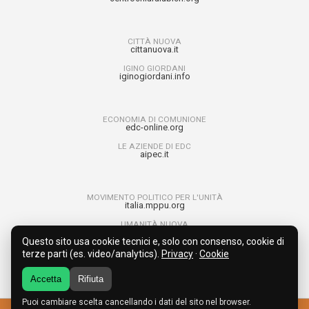
CITTÀ NUOVA
cittanuova.it
IGINO GIORDANI
iginogiordani.info
ECONOMIA DI COMUNIONE
edc-online.org
LE AZIENDE DI EDC
aipec.it
MOVIMENTO POLITICO PER L'UNITÀ
italia.mppu.org
UMANITÀ NUOVA
umanitanuova.org
Questo sito usa cookie tecnici e, solo con consenso, cookie di
RAGAZZI PER L’UNITÀ
terze parti (es. video/analytics).
Privacy
·
Cookie
run4unity.net
Accetta
Rifiuta
Puoi cambiare scelta cancellando i dati del sito nel browser.