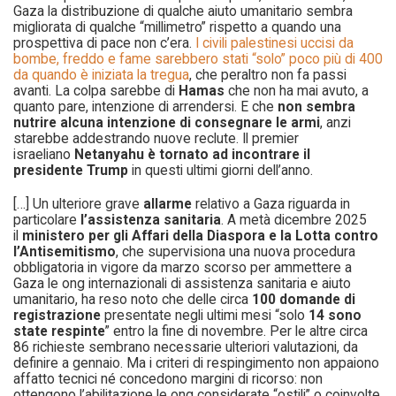
Gaza la distribuzione di qualche aiuto umanitario sembra
migliorata di qualche “millimetro” rispetto a quando una
prospettiva di pace non c’era.
I civili palestinesi uccisi da
bombe, freddo e fame sarebbero stati “solo” poco più di 400
da quando è iniziata la tregua
, che peraltro non fa passi
avanti. La colpa sarebbe di
Hamas
che non ha mai avuto, a
quanto pare, intenzione di arrendersi. E che
non sembra
nutrire alcuna intenzione di consegnare le armi
, anzi
starebbe addestrando nuove reclute. Il premier
israeliano
Netanyahu è tornato ad incontrare il
presidente Trump
in questi ultimi giorni dell’anno.
[…] Un ulteriore grave
allarme
relativo a Gaza riguarda in
particolare
l’assistenza sanitaria
. A metà dicembre 2025
il
ministero per gli Affari della Diaspora e la Lotta contro
l’Antisemitismo
, che supervisiona una nuova procedura
obbligatoria in vigore da marzo scorso per ammettere a
Gaza le ong internazionali di assistenza sanitaria e aiuto
umanitario, ha reso noto che delle circa
100 domande di
registrazione
presentate negli ultimi mesi “solo
14 sono
state respinte
” entro la fine di novembre. Per le altre circa
86 richieste sembrano necessarie ulteriori valutazioni, da
definire a gennaio. Ma i criteri di respingimento non appaiono
affatto tecnici né concedono margini di ricorso: non
ottengono l’abilitazione le ong considerate “ostili” o coinvolte