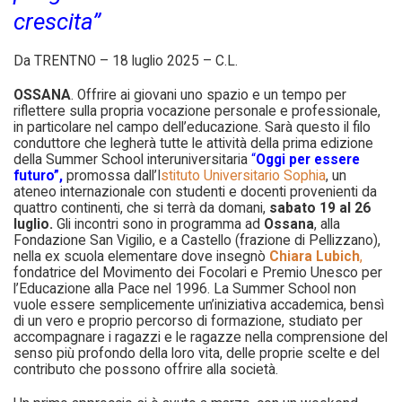
crescita”
Da TRENTNO – 18 luglio 2025 – C.L.
OSSANA
. Offrire ai giovani uno spazio e un tempo per
riflettere sulla propria vocazione personale e professionale,
in particolare nel campo dell’educazione. Sarà questo il filo
conduttore che legherà tutte le attività della prima edizione
della Summer School interuniversitaria
“
O
ggi per essere
futuro”,
promossa dall’I
stituto Universitario Sophia
, un
ateneo internazionale con studenti e docenti provenienti da
quattro continenti, che si terrà da domani,
sabato 19 al 26
luglio.
Gli incontri sono in programma ad
Ossana
, alla
Fondazione San Vigilio, e a Castello (frazione di Pellizzano),
nella ex scuola elementare dove insegnò
Chiara Lubich
,
fondatrice del Movimento dei Focolari e Premio Unesco per
l’Educazione alla Pace nel 1996. La Summer School non
vuole essere semplicemente un’iniziativa accademica, bensì
di un vero e proprio percorso di formazione, studiato per
accompagnare i ragazzi e le ragazze nella comprensione del
senso più profondo della loro vita, delle proprie scelte e del
contributo che possono offrire alla società.