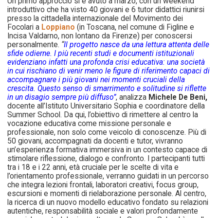
Un primo approccio si è avuto a marzo, con un weekend
introduttivo che ha visto 40 giovani e 6 tutor didattici riunirsi
presso la cittadella internazionale del Movimento dei
Focolari a
Loppiano
(in Toscana, nel comune di Figline e
Incisa Valdarno, non lontano da Firenze) per conoscersi
personalmente.
“
Il progetto nasce da una lettura attenta delle
sfide odierne. I più recenti studi e documenti istituzionali
evidenziano infatti una profonda crisi educativa: una società
in cui rischiano di venir meno le figure di riferimento capaci di
accompagnare i più giovani nei momenti cruciali della
crescita. Questo senso di smarrimento e solitudine si riflette
in un disagio sempre più diffuso”
, analizza
Michele De Beni,
docente all’Istituto Universitario Sophia e coordinatore della
Summer School. Da qui, l’obiettivo di rimettere al centro la
vocazione educativa come missione personale e
professionale, non solo come veicolo di conoscenze. Più di
50 giovani, accompagnati da docenti e tutor, vivranno
un’esperienza formativa immersiva in un contesto capace di
stimolare riflessione, dialogo e confronto. I partecipanti tutti
tra i 18 e i 22 anni, età cruciale per le scelte di vita e
l’orientamento professionale, verranno guidati in un percorso
che integra lezioni frontali, laboratori creativi, focus group,
escursioni e momenti di rielaborazione personale. Al centro,
la ricerca di un nuovo modello educativo fondato su relazioni
autentiche, responsabilità sociale e valori profondamente