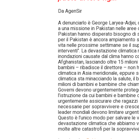
Da AgenSir
A denunciarlo è George Laryea-Adjei, di
a una missione in Pakistan nelle aree c
Pakistan hanno disperato bisogno di s
per il Pakistan è ancora ampiamento so
vita nelle prossime settimane se il su
interventi”. La devastazione climatica 
inondazioni causate dal clima hanno co
Afghanistan, lasciando oltre 15 milioni
bambini – ribadisce il direttore – non 
climatica in Asia meridionale, eppure s
climatica sta minacciando la salute, i
milioni di bambini e bambine che chiama
Governi devono urgentemente proteggere 
l’istruzione da cui bambini e bambi
urgentemente assicurare che ragazz
necessarie per sopravvivere e crescer
leader mondiali devono limitare urgent
Questo è l’unico modo per salvare le v
devastazione climatica che abbiamo vi
molte altre catastrofi per la sopravvi