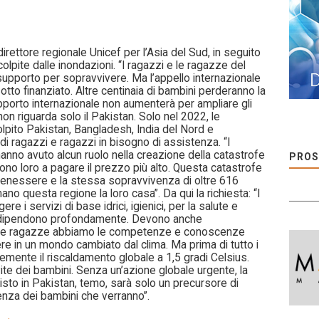
rettore regionale Unicef per l’Asia del Sud, in seguito
olpite dalle inondazioni. “I ragazzi e le ragazze del
upporto per sopravvivere. Ma l’appello internazionale
tto finanziato. Altre centinaia di bambini perderanno la
pporto internazionale non aumenterà per ampliare gli
non riguarda solo il Pakistan. Solo nel 2022, le
lpito Pakistan, Bangladesh, India del Nord e
 di ragazzi e ragazzi in bisogno di assistenza. “I
hanno avuto alcun ruolo nella creazione della catastrofe
PROS
ono loro a pagare il prezzo più alto. Questa catastrofe
l benessere e la stessa sopravvivenza di oltre 616
no questa regione la loro casa”. Da qui la richiesta: “I
i servizi di base idrici, igienici, per la salute e
ne dipendono profondamente. Devono anche
i e ragazze abbiamo le competenze e conoscenze
e in un mondo cambiato dal clima. Ma prima di tutto i
emente il riscaldamento globale a 1,5 gradi Celsius.
ite dei bambini. Senza un’azione globale urgente, la
sto in Pakistan, temo, sarà solo un precursore di
venza dei bambini che verranno”.