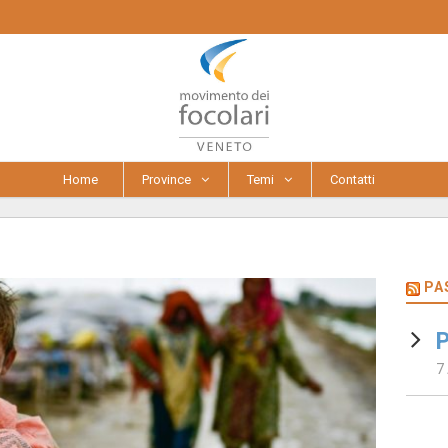
Home
Province
Temi
Contatti
PA
P
7