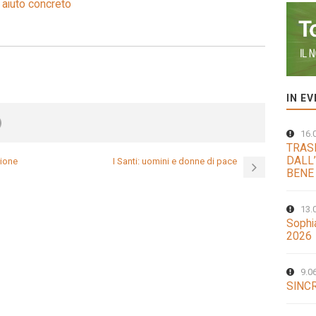
 aiuto concreto
IN E
16.
TRAS
DALL’
sione
I Santi: uomini e donne di pace
BENE
13.
Sophi
2026
9.0
SINCR