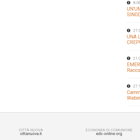
8.0
UN’U
SINO
27.
UNA 
CREP
21.
EMER
Racco
27.
Cammi
Webin
CITTÀ NUOVA
ECONOMIA DI COMUNIONE
cittanuova.it
edc-online.org