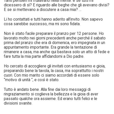
Tanti pensieri mi frullavano nella mente: e se tutti mi
dicessero di sì? E riguardo alle beghe che gli avevano divisi?
E se si mettevano a discutere a casa mia? …
Li ho contattati e tutti hanno aderito all’invito. Non sapevo
cosa sarebbe successo, ma mi sono fidata.
Non è stato facile preparare il pranzo per 12 persone. Ho
lavorato molto nei giorni precedenti anche perché il sabato
prima del pranzo che era di domenica, ero impegnata in un
appuntamento importante. Era grande la tentazione di
rimanere a casa, ma anche qui bastava solo un atto di fede e
fare tutta la mia parte affidandomi a Dio padre.
Ho cercato di accogliere gli invitati con entusiasmo e gioia,
preparando bene la tavola, la casa, ma soprattutto i nostri
cuori. Con mio marito ci siamo accordati di essere solo
“motivo di unità “, e così è stato.
Tutto è andato bene. Alla fine dai loro messaggi di
ringraziamento si coglieva la bellezza e la gioia di aver
passato qualche ora assieme. Ed erano tutti felici e le
divisioni svanite.