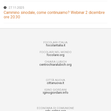
27.11.2025
Cammino sinodale, come continuiamo? Webinar 2 dicembre
ore 20:30
FOCOLARI ITALIA
focolaritalia.it
FOCOLARI NEL MONDO
focolare.org
CHIARA LUBICH
centrochiaralubich.org
CITTÀ NUOVA
cittanuova.it
IGINO GIORDANI
iginogiordani.info
ECONOMIA DI COMUNIONE
edc-online.org