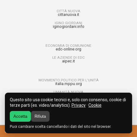
CITTÀ NUOVA
cittanuova.it
IGINO GIORDANI
iginogiordani.info
ECONOMIA DI COMUNIONE
edc-online.org
LE AZIENDE DI EDC
aipec.it
MOVIMENTO POLITICO PER L'UNITÀ
italia.mppu.org
UMANITÀ NUOVA
umanitanuova.org
Questo sito usa cookie tecnici e, solo con consenso, cookie di
RAGAZZI PER L’UNITÀ
terze parti (es. video/analytics).
Privacy
·
Cookie
run4unity.net
Accetta
Rifiuta
Puoi cambiare scelta cancellando i dati del sito nel browser.
© 2017 MOVIMENTO DEI FOCOLARI DEL VENETO |
|
privacy policy
cookie policy