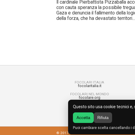
Il cardinale Pierbattista Pizzaballa acc
con cauta speranza la possibile tregu
Gaza e denuncia il fallimento della logi
della forza, che ha devastato territori...
FOCOLARI ITALIA
focolaritalia.it
FOCOLARI NEL MONDO
focolare.org
CHIARA LUBICH
Questo sito usa cookie tecnici e, 
centrochiaralubich.org
Accetta
Rifiuta
Puoi cambiare scelta cancellando i da
© 2017 MOVIMENTO DEI FOCOLARI DEL VENET