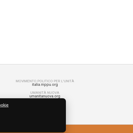
MOVIMENTO POLITICO PER L'UNITÀ
italia.mppu.org
UMANITÀ NUOVA
umanitanuova.org
RAGAZZI PER L’UNITÀ
ookie
run4unity.net