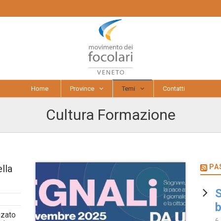
Home
Province
Temi
Contatti
Cultura Formazione
lla
PA
S
b
enzato