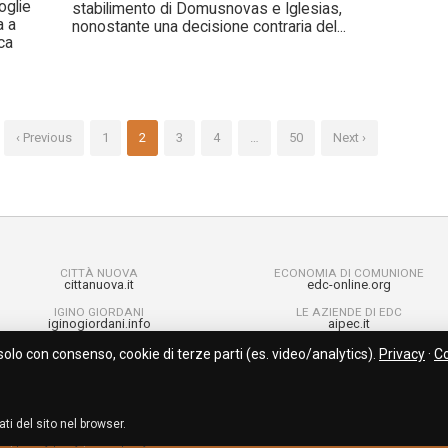
oglie
stabilimento di Domusnovas e Iglesias,
a a
nonostante una decisione contraria del...
ca
‹ Previous
1
2
3
4
…
50
Next ›
CITTÀ NUOVA
ECONOMIA DI COMUNIONE
cittanuova.it
edc-online.org
IGINO GIORDANI
LE AZIENDE DI EDC
iginogiordani.info
aipec.it
solo con consenso, cookie di terze parti (es. video/analytics).
Privacy
·
C
ti del sito nel browser.
O |
|
privacy policy
cookie policy