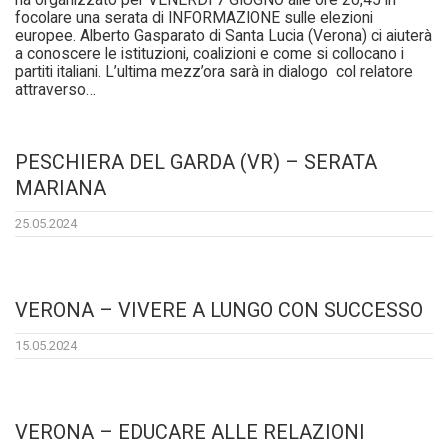
ha organizzato per VENERDÌ 7 GIUGNO alle ore 20,45 in
focolare una serata di INFORMAZIONE sulle elezioni
europee. Alberto Gasparato di Santa Lucia (Verona) ci aiuterà
a conoscere le istituzioni, coalizioni e come si collocano i
partiti italiani. L’ultima mezz’ora sarà in dialogo col relatore
attraverso…
PESCHIERA DEL GARDA (VR) – SERATA
MARIANA
25.05.2024
VERONA – VIVERE A LUNGO CON SUCCESSO
15.05.2024
VERONA – EDUCARE ALLE RELAZIONI