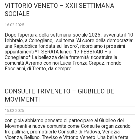
VITTORIO VENETO – XXII SETTIMANA
SOCIALE
16.02.2025
Dopo l’apertura della settimana sociale 2025 , avvenuta il 10
febbraio, a Conegliano, sul tema “Al cuore della democrazia:
una Repubblica fondata sul lavoro”, ricordiamo i prossimi
appuntamenti *1 SERATA lunedì 17 FEBBRAIO – a
Conegliano* La bellezza della fraternità: ricostruire la
comunità Avremo con noi Lucia Fronza Crepaz, mondo
Focolarini, di Trento, da sempre…
CONSULTE TRIVENETO – GIUBILEO DEI
MOVIMENTI
15.02.2025
con gioia abbiamo pensato di partecipare al Giubileo dei
Movimenti e nuove comunità come Consulte organizzando
tre pullman, promotrici le Consulte di Padova, Venezia,
Vicenza, Belluno, Treviso e Vittorio Veneto. Una bella fetta