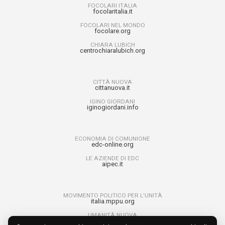
FOCOLARI ITALIA
focolaritalia.it
FOCOLARI NEL MONDO
focolare.org
CHIARA LUBICH
centrochiaralubich.org
CITTÀ NUOVA
cittanuova.it
IGINO GIORDANI
iginogiordani.info
ECONOMIA DI COMUNIONE
edc-online.org
LE AZIENDE DI EDC
aipec.it
MOVIMENTO POLITICO PER L'UNITÀ
italia.mppu.org
UMANITÀ NUOVA
umanitanuova.org