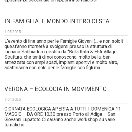
epserienza decennale di rapporti interreligiosi
IN FAMIGLIA IL MONDO INTERO CI STA
1.05.2025
L’evento di fine anno per le Famiglie Giovani (… e non solo!)
quest’anno ritornerà a svolgersi presso la struttura di
Lignano Sabbiadoro gestita da “Bella Italia & EFA Village.
Struttura, che tanti di noi conoscono, molto bella, ben
attrezzata con ampi spazi, impianti sportivi e molto altro,
adattissima non solo per le famiglie con figli ma…
VERONA – ECOLOGIA IN MOVIMENTO
7.04.2025
GIORNATA ECOLOGICA APERTA A TUTTI ! DOMENICA 11
MAGGIO – DA ORE 10,30 presso Porto all Adige – San
Giovanni Lupatoto Ci saranno anche workshop su varie
tematiche.