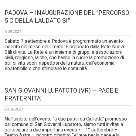
PADOVA – INAUGURAZIONE DEL “PERCORSO
5 C DELLA LAUDATO SI”
6.09.2024
Sabato 7 settembre a Padova è programmato un evento
inserito nel mese del Creato. È proposto dalla Rete Nuovi
Stili di vita. La Rete è un insieme di gruppi e associazioni
civili, religiose, laiche, che hanno in cuore la promozione di
stili di vita sobri, rispettosi della natura, dell’economia
sostenibile e che stimolano le comunità…
SAN GIOVANNI LUPATOTO (VR) – PACE E
FRATERNITA’
24.08.2024
Nell’ambito dell’evento “a due passi da Giulietta” promosso
dal comune di San Giovanni Lupatoto, siamo tutti invitati a
partecipare a due importanti eventi: • 1° settembre –
Teatro Astra – incontro dibattito “Vivere per la pace e la