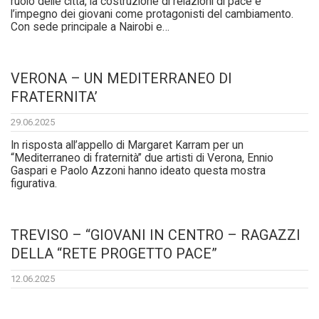
ruolo delle città, la costruzione di relazioni di pace e
l’impegno dei giovani come protagonisti del cambiamento.
Con sede principale a Nairobi e…
VERONA – UN MEDITERRANEO DI
FRATERNITA’
29.06.2025
In risposta all’appello di Margaret Karram per un
“Mediterraneo di fraternità” due artisti di Verona, Ennio
Gaspari e Paolo Azzoni hanno ideato questa mostra
figurativa.
TREVISO – “GIOVANI IN CENTRO – RAGAZZI
DELLA “RETE PROGETTO PACE”
12.06.2025