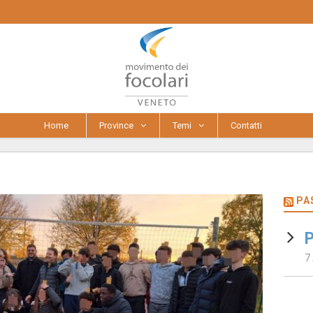
Home
Province
Temi
Contatti
PA
P
7