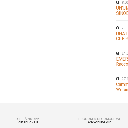
8.0
UN’U
SINO
27.
UNA 
CREP
21.
EMER
Racco
27.
Cammi
Webin
CITTÀ NUOVA
ECONOMIA DI COMUNIONE
cittanuova.it
edc-online.org