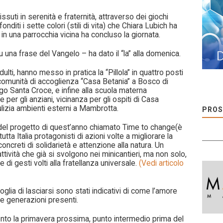
uti in serenità e fraternità, attraverso dei giochi
diti i sette colori (stili di vita) che Chiara Lubich ha
in una parrocchia vicina ha concluso la giornata.
u una frase del Vangelo – ha dato il “la” alla domenica.
lti, hanno messo in pratica la “Pillola” in quattro posti
, comunità di accoglienza “Casa Betania” a Bosco di
rgo Santa Croce, e infine alla scuola materna
er gli anziani, vicinanza per gli ospiti di Casa
lizia ambienti esterni a Mambrotta.
PROS
io del progetto di quest’anno chiamato Time to change(è
tta Italia protagonisti di azioni volte a migliorare la
concreti di solidarietà e attenzione alla natura. Un
ttività che già si svolgono nei minicantieri, ma non solo,
 di gesti volti alla fratellanza universale.
(Vedi articolo
oglia di lasciarsi sono stati indicativi di come l’amore
 tre generazioni presenti.
nto la primavera prossima, punto intermedio prima del