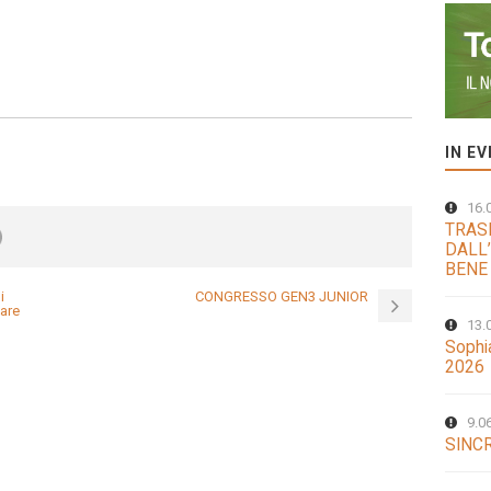
IN E
16.
TRAS
DALL’
BENE
i
CONGRESSO GEN3 JUNIOR
dare
13.
Sophi
2026
9.0
SINCR