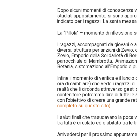
Dopo alcuni momenti di conoscenza viss
studiati appositamente, si sono approfon
indicato per i ragazzi. La santa messa 
La “Pillola” – momento di riflessione s
I ragazzi, accompagnati da giovani e adu
diversi: struttura per anziani di Zevio
Zevio, Emporio della Solidarietà di Bo
parrocchiale di Mambrotta. Animazione p
Betania, sistemazione all’Emporio e pu
Infine il momento di verifica e il lanc
ora di cambiare) che vede i ragazzi di tu
realtà che li circonda attraverso gesti 
contenitore potremmo dire di tutte le a
con l’obiettivo di creare una grande rete
completo su questo sito)
I saluti finali che trasudavano la poca v
tra tutti è circolato ed è abitato tra le
Arrivederci per il prossimo appuntame