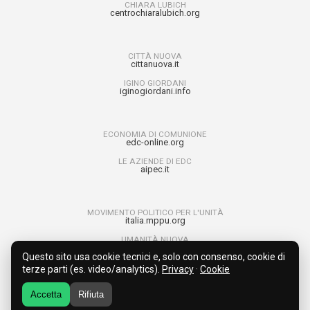
CHIARA LUBICH
centrochiaralubich.org
CITTÀ NUOVA
cittanuova.it
IGINO GIORDANI
iginogiordani.info
ECONOMIA DI COMUNIONE
edc-online.org
LE AZIENDE DI EDC
aipec.it
MOVIMENTO POLITICO PER L'UNITÀ
italia.mppu.org
UMANITÀ NUOVA
umanitanuova.org
Questo sito usa cookie tecnici e, solo con consenso, cookie di
RAGAZZI PER L’UNITÀ
terze parti (es. video/analytics).
Privacy
·
Cookie
run4unity.net
Accetta
Rifiuta