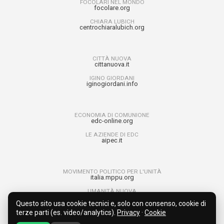
FOCOLARI NEL MONDO
focolare.org
CHIARA LUBICH
centrochiaralubich.org
CITTÀ NUOVA
cittanuova.it
IGINO GIORDANI
iginogiordani.info
ECONOMIA DI COMUNIONE
edc-online.org
LE AZIENDE DI EDC
aipec.it
MOVIMENTO POLITICO PER L'UNITÀ
italia.mppu.org
UMANITÀ NUOVA
umanitanuova.org
Questo sito usa cookie tecnici e, solo con consenso, cookie di
RAGAZZI PER L’UNITÀ
terze parti (es. video/analytics).
Privacy
·
Cookie
run4unity.net