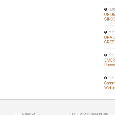
8.0
UN’U
SINO
27.
UNA 
CREP
21.
EMER
Racco
27.
Cammi
Webin
CITTÀ NUOVA
ECONOMIA DI COMUNIONE