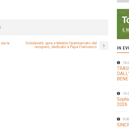
 sia la
Solidarietà: apre a Mestre l’Ipermercato del
recupero, dedicato a Papa Francesco
IN E
16.
TRAS
DALL’
BENE
13.
Sophi
2026
9.0
SINCR