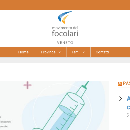
Home
Province
Temi
Contatti
PA
A
c
5