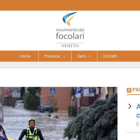
Home
Province
Temi
Contatti
PA
A
c
5