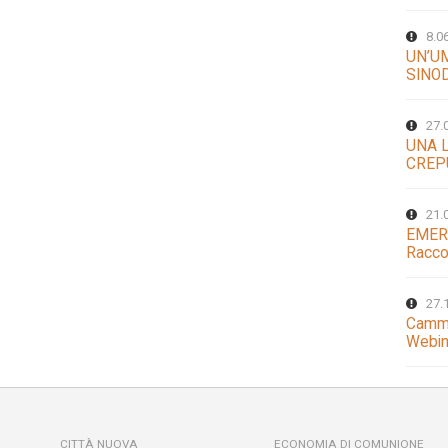
8.0
UN’U
SINO
27.
UNA 
CREP
21.
EMER
Racco
27.
Cammi
Webin
CITTÀ NUOVA
ECONOMIA DI COMUNIONE