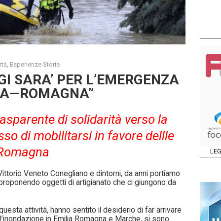
rtà
,
Esperienze Storie
GGI SARA’ PER L’EMERGENZA
LIA—ROMAGNA”
asparente di solidarità verso la
o di mobilitarsi in favore dellle
a Romagna
LEG
 Vittorio Veneto Conegliano e dintorni, da anni portiamo
e proponendo oggetti di artigianato che ci giungono da
 questa attività, hanno sentito il desiderio di far arrivare
ll’inondazione in Emilia Romagna e Marche, si sono