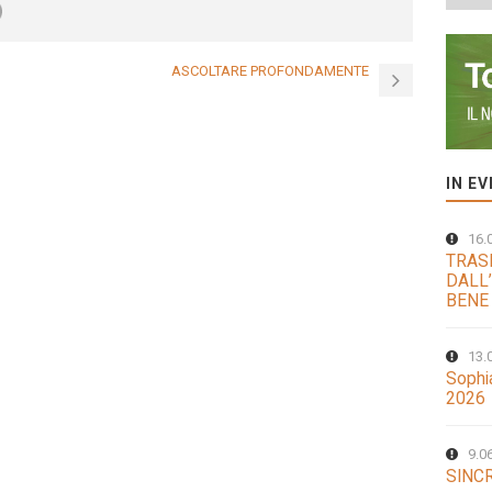
ASCOLTARE PROFONDAMENTE
IN E
16.
TRAS
DALL’
BENE
13.
Sophi
2026
9.0
SINCR