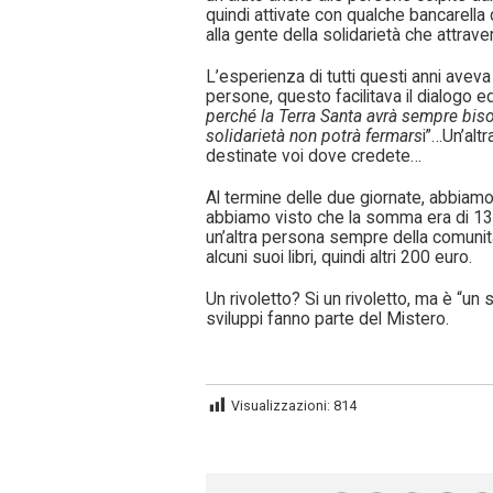
quindi attivate con qualche bancarella d
alla gente della solidarietà che attrave
L’esperienza di tutti questi anni aveva
persone, questo facilitava il dialogo ed 
perché la Terra Santa avrà sempre bis
solidarietà non potrà fermars
i”…Un’alt
destinate voi dove credete…
Al termine delle due giornate, abbiamo
abbiamo visto che la somma era di 1300
un’altra persona sempre della comunità
alcuni suoi libri, quindi altri 200 euro.
Un rivoletto? Si un rivoletto, ma è “un
sviluppi fanno parte del Mistero.
Visualizzazioni:
814