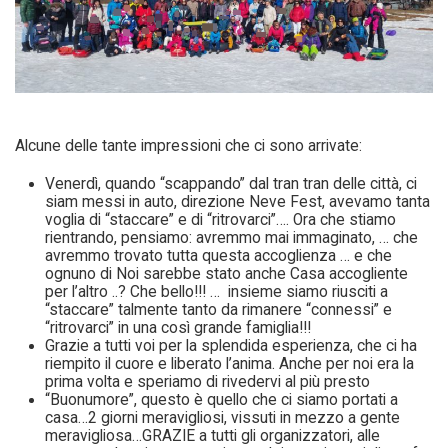
Alcune delle tante impressioni che ci sono arrivate:
Venerdì, quando “scappando” dal tran tran delle città, ci
siam messi in auto, direzione Neve Fest, avevamo tanta
voglia di “staccare” e di “ritrovarci”…. Ora che stiamo
rientrando, pensiamo: avremmo mai immaginato, … che
avremmo trovato tutta questa accoglienza … e che
ognuno di Noi sarebbe stato anche Casa accogliente
per l’altro ..? Che bello!!! … insieme siamo riusciti a
“staccare” talmente tanto da rimanere “connessi” e
“ritrovarci” in una così grande famiglia!!!
Grazie a tutti voi per la splendida esperienza, che ci ha
riempito il cuore e liberato l’anima. Anche per noi era la
prima volta e speriamo di rivedervi al più presto
“Buonumore”, questo è quello che ci siamo portati a
casa…2 giorni meravigliosi, vissuti in mezzo a gente
meravigliosa…GRAZIE a tutti gli organizzatori, alle