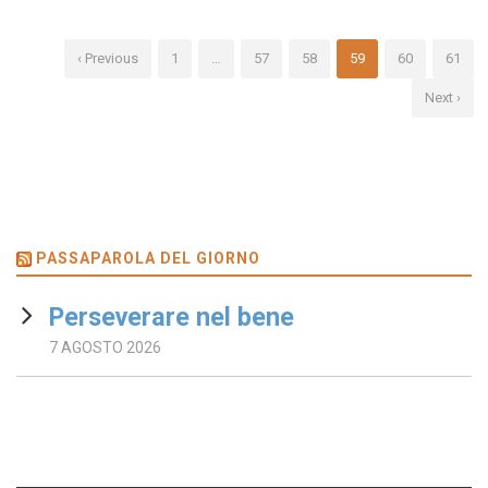
‹ Previous
1
…
57
58
59
60
61
Next ›
PASSAPAROLA DEL GIORNO
Perseverare nel bene
7 AGOSTO 2026