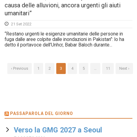
causa delle alluvioni, ancora urgenti gli aiuti
umanitari”
21 Set 2022
“Restano urgenti le esigenze umanitarie delle persone in
fuga dalle aree colpite dalle inondazioni in Pakistan”: lo ha
detto il portavoce dell’Unhcr, Babar Baloch durante...
‹ Previous
1
2
3
4
5
…
11
Next ›
PASSAPAROLA DEL GIORNO
Verso la GMG 2027 a Seoul